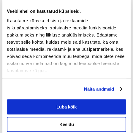
Veebilehel on kasutatud küpsiseid.
Kasutame küpsiseid sisu ja reklaamide
isikupärastamiseks, sotsiaalse meedia funktsioonide
pakkumiseks ning liikluse analüüsimiseks. Edastame
Soodsad tooted
teavet selle kohta, kuidas meie saiti kasutate, ka oma
sotsiaalse meedia, reklaami- ja analüüsipartneritele, kes
Lai valik soodsaid tooteid pakkujatelt üle Eesti!
võivad seda kombineerida muu teabega, mida olete neile
Vali ise kellelt tellid!
esitanud või mida nad on kogunud teiepoolse teenuste
kasutamise käigus.
Näita andmeid
Leia omale lähim toode
Leia omale sobivaim või lähim toode, mis teeb
Luba kõik
transpordi hinna soodaks!
Keeldu