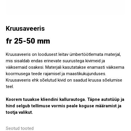
Kruusaveeris
fr 25-50 mm
Kruusaveeris on loodusest leitav ümbertöötlemata materjal,
mis sisaldab endas erinevate suurustega kivimeid ja
väiksemaid osakesi. Materjali kasutatakse enamasti väiksema
koormusega teede rajamisel ja maastikukujunduses.
Kruusaveeris ehk sõelutud kivid on saadud kruusa sõelumise
teel.
Koorem tuuakse kliendini kallurautoga. Täpne autotüüp ja
hind selgub tellimuse vormis peale koguse määramist ja
tootja valikut.
Seotud tooted