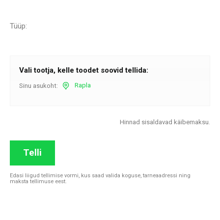
Tüüp:
Vali tootja, kelle toodet soovid tellida:
Rapla
Sinu asukoht:
Hinnad sisaldavad käibemaksu.
Telli
Edasi liigud tellimise vormi, kus saad valida koguse, tarneaadressi ning
maksta tellimuse eest.