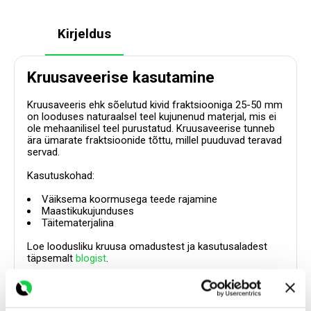
Kirjeldus
Kruusaveerise kasutamine
Kruusaveeris ehk sõelutud kivid fraktsiooniga 25-50 mm
on looduses naturaalsel teel kujunenud materjal, mis ei
ole mehaanilisel teel purustatud. Kruusaveerise tunneb
ära ümarate fraktsioonide tõttu, millel puuduvad teravad
servad.
Kasutuskohad:
Väiksema koormusega teede rajamine
Maastikukujunduses
Täitematerjalina
Loe loodusliku kruusa omadustest ja kasutusaladest
täpsemalt
blogist
.