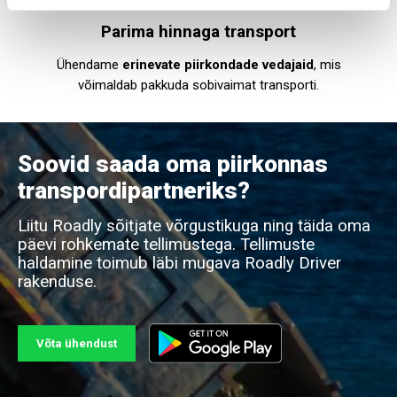
Parima hinnaga transport
Ühendame
erinevate piirkondade vedajaid
, mis
võimaldab pakkuda sobivaimat transporti.
Soovid saada oma piirkonnas
transpordipartneriks?
Liitu Roadly sõitjate võrgustikuga ning täida oma
päevi rohkemate tellimustega. Tellimuste
haldamine toimub läbi mugava Roadly Driver
rakenduse.
Võta ühendust