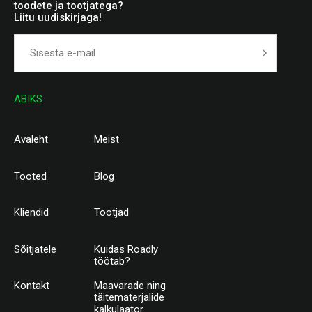
toodete ja tootjatega?
Liitu uudiskirjaga!
ABIKS
Avaleht
Meist
Tooted
Blog
Kliendid
Tootjad
Sõitjatele
Kuidas Roadly
töötab?
Kontakt
Maavarade ning
täitematerjalide
kalkulaator