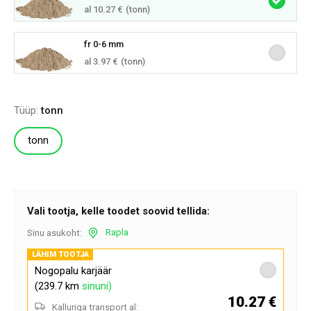
al 10.27 €
(tonn)
fr 0-6 mm
al 3.97 €
(tonn)
Tüüp:
tonn
tonn
Vali tootja, kelle toodet soovid tellida:
Rapla
Sinu asukoht:
LÄHIM TOOTJA
Nogopalu karjäär
(239.7 km
sinuni)
10.27 €
Kalluriga transport al: