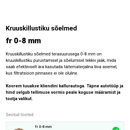
Kruuskillustiku sõelmed
fr 0-8 mm
Kruuskillustiku sõelmed terasuurusega 0-8 mm on
kruuskillustiku purustamisel ja sõelumisel tekkiv jääk, mida
saab efektiivselt ära kasutada täitematerjalina liiva asemel,
kus filtratsioon pinnases ei ole oluline.
Koorem tuuakse kliendini kallurautoga. Täpne autotüüp ja
hind selgub tellimuse vormis peale koguse määramist ja
tootja valikut.
Seotud tooted
fr 0-8 mm