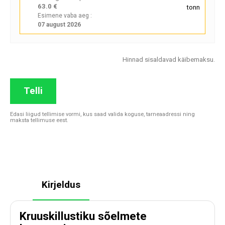
63.0 €
tonn
Esimene vaba aeg :
07 august 2026
Hinnad sisaldavad käibemaksu.
Telli
Edasi liigud tellimise vormi, kus saad valida koguse, tarneaadressi ning
maksta tellimuse eest.
Kirjeldus
Kruuskillustiku sõelmete