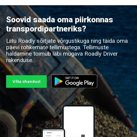
Soovid saada oma piirkonnas
transpordipartneriks?
Liitu Roadly sõitjate võrgustikuga ning täida oma
päevi rohkemate tellimustega. Tellimuste
haldamine toimub läbi mugava Roadly Driver
rakenduse.
Võta ühendust