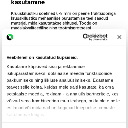
kasutamine
Kruuskillustiku sõelmed 0-8 mm on peene fraktsiooniga
kruuskillustiku mehaanilise purustamise teel saadud
materjal, mida kasutatakse ehitusel. Toode on
madalakvaliteediline ning tootmisprotsessi
kõrvalsaadus. Kruuskillustiku sõelmeid kasutatakse
tihtipeale liiva asemel ning antud materjalil on hea
omadus ilmastikuolude käes kivistuda.
Kasutuskohad:
Tänavakivide paigaldamisel aluskihi tasandamisel
Veebilehel on kasutatud küpsiseid.
siledaks (kasutatakse liiva asemel)
Kasutame küpsiseid sisu ja reklaamide
Täitematerjalina erinevates kohtades liiva asemel
(filtratsioon oluliselt kehvem, kui liival)
isikupärastamiseks, sotsiaalse meedia funktsioonide
pakkumiseks ning liikluse analüüsimiseks. Edastame
teavet selle kohta, kuidas meie saiti kasutate, ka oma
sotsiaalse meedia, reklaami- ja analüüsipartneritele, kes
võivad seda kombineerida muu teabega, mida olete neile
esitanud või mida nad on kogunud teiepoolse teenuste
kasutamise käigus.