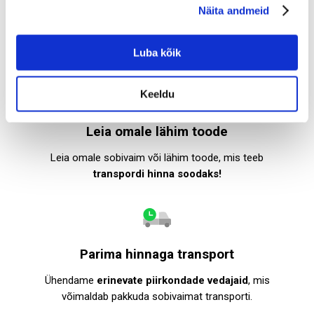
Soodsad tooted
Näita andmeid
Lai valik soodsaid tooteid pakkujatelt üle Eesti!
Vali ise kellelt tellid!
Luba kõik
Keeldu
Leia omale lähim toode
Leia omale sobivaim või lähim toode, mis teeb
transpordi hinna soodaks!
Parima hinnaga transport
Ühendame
erinevate piirkondade vedajaid
, mis
võimaldab pakkuda sobivaimat transporti.