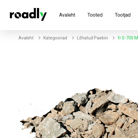
Avaleht
Tooted
Tootjad
Avaleht
Kategooriad
Lõhatud Paekivi
Fr 0-700 