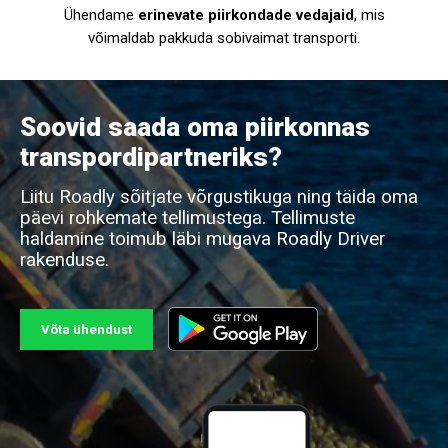
Ühendame
erinevate piirkondade vedajaid
, mis
võimaldab pakkuda sobivaimat transporti.
Soovid saada oma piirkonnas
transpordipartneriks?
Liitu Roadly sõitjate võrgustikuga ning täida oma
päevi rohkemate tellimustega. Tellimuste
haldamine toimub läbi mugava Roadly Driver
rakenduse.
Võta ühendust