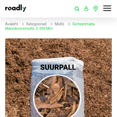
Avaleht
Kategooriad
Multš
Sorteerimata
Männikooremultš, 0-200 Mm