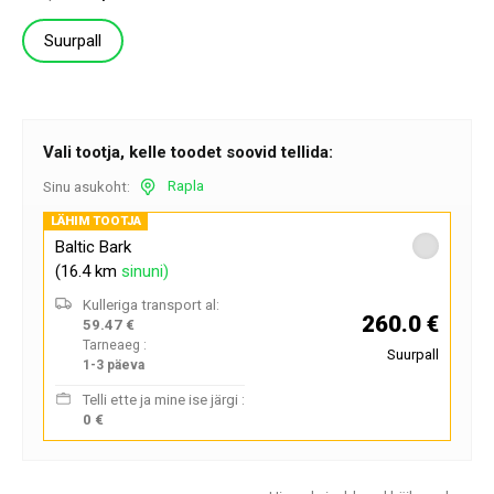
Suurpall
Vali tootja, kelle toodet soovid tellida:
Rapla
Sinu asukoht:
LÄHIM TOOTJA
Baltic Bark
(16.4 km
sinuni)
Kulleriga transport al:
260.0 €
59.47 €
Tarneaeg :
Suurpall
1-3 päeva
Telli ette ja mine ise järgi :
0 €