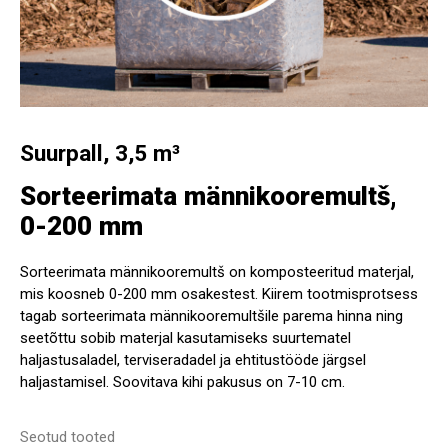
Suurpall, 3,5 m³
Sorteerimata männikooremultš,
0-200 mm
Sorteerimata männikooremultš on komposteeritud materjal,
mis koosneb 0-200 mm osakestest. Kiirem tootmisprotsess
tagab sorteerimata männikooremultšile parema hinna ning
seetõttu sobib materjal kasutamiseks suurtematel
haljastusaladel, terviseradadel ja ehtitustööde järgsel
haljastamisel. Soovitava kihi pakusus on 7-10 cm.
Seotud tooted