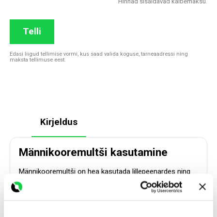
Hinnad sisaldavad käibemaksu.
Telli
Edasi liigud tellimise vormi, kus saad valida koguse, tarneaadressi ning
maksta tellimuse eest.
Kirjeldus
Männikooremultši kasutamine
Männikooremultši on hea kasutada lillepeenardes ning
põõsaste, puude ja hekkide alustel, kus soovitakse ära
hoida soovimatut umbrohtu. Männikooremultš on kauni
ja esteetilise välimusega ning säästab aiapidaja aega.
Männikooremultši kihti tuleb uuendada iga paari aasta
tagant, kuna tegemist on orgaanilise multšiga ning ajaga