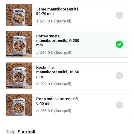
Jäme männikooremultš,
50-70 mm
al 265.0 €
(Suurpall)
Sorteerimata
männikooremultš, 0-200
mm
al 260.0 €
(Suurpall)
Keskmine
männikooremultš, 15-50
mm
al 292.0 €
(Suurpall)
Peen männikooremultš,
0-15 mm
al 265.0 €
(Suurpall)
Tüüp:
Suurpall