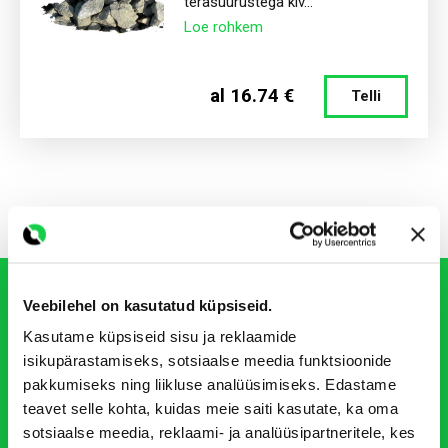
terasuurustega kiv...
Muld
Loe rohkem
al 16.74 €
Telli
Roadly PRO kasutaja
Veebilehel on kasutatud küpsiseid.
Kasutame küpsiseid sisu ja reklaamide
Jälgi oma tellimusi ning ole kursis Roadly
isikupärastamiseks, sotsiaalse meedia funktsioonide
parimate pakkumiste ja uute piirkondade
pakkumiseks ning liikluse analüüsimiseks. Edastame
avamisega.
teavet selle kohta, kuidas meie saiti kasutate, ka oma
sotsiaalse meedia, reklaami- ja analüüsipartneritele, kes