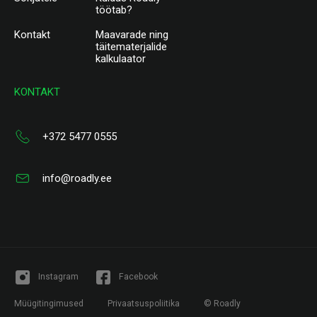
töötab?
Kontakt
Maavarade ning
täitematerjalide
kalkulaator
KONTAKT
+372 5477 0555
info@roadly.ee
Instagram
Facebook
Müügitingimused
Privaatsuspoliitika
© Roadly