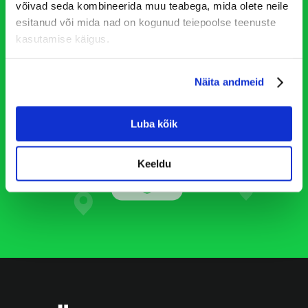
Registreeri
võivad seda kombineerida muu teabega, mida olete neile
esitanud või mida nad on kogunud teiepoolse teenuste
kasutamise käigus.
Näita andmeid
Luba kõik
Keeldu