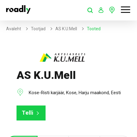
Avaleht
Tootjad
AS K.U.Mell
Tooted
AS K.U.Mell
Kose-Risti karjäär, Kose, Harju maakond, Eesti
Telli