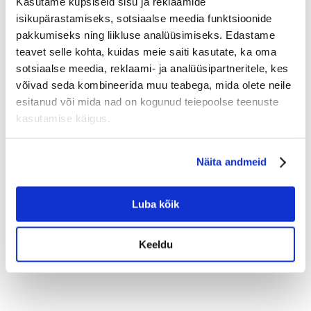
Kasutame küpsiseid sisu ja reklaamide
isikupärastamiseks, sotsiaalse meedia funktsioonide
pakkumiseks ning liikluse analüüsimiseks. Edastame
teavet selle kohta, kuidas meie saiti kasutate, ka oma
sotsiaalse meedia, reklaami- ja analüüsipartneritele, kes
võivad seda kombineerida muu teabega, mida olete neile
esitanud või mida nad on kogunud teiepoolse teenuste
kasutamise käigus.
Näita andmeid
Luba kõik
Keeldu