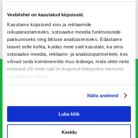
Veebilehel on kasutatud küpsiseid.
Kasutame küpsiseid sisu ja reklaamide
isikupärastamiseks, sotsiaalse meedia funktsioonide
pakkumiseks ning liikluse analüüsimiseks. Edastame
teavet selle kohta, kuidas meie saiti kasutate, ka oma
sotsiaalse meedia, reklaami- ja analüüsipartneritele, kes
võivad seda kombineerida muu teabega, mida olete neile
esitanud või mida nad on kogunud teiepoolse teenuste
Roadly PRO kasutaja
kasutamise käigus.
Jälgi oma tellimusi ning ole kursis Roadly
parimate pakkumiste ja uute piirkondade
Näita andmeid
avamisega.
Luba kõik
Registreeri
Keeldu