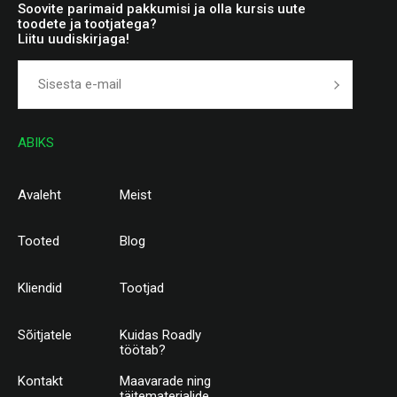
Soovite parimaid pakkumisi ja olla kursis uute
toodete ja tootjatega?
Liitu uudiskirjaga!
ABIKS
Avaleht
Meist
Tooted
Blog
Kliendid
Tootjad
Sõitjatele
Kuidas Roadly
töötab?
Kontakt
Maavarade ning
täitematerjalide