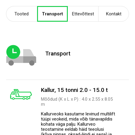
Tooted
Transport
Ettevõttest
Kontakt
Transport
Kallur, 15 tonni 2.0 - 15.0 t
Mõõdud (K x L x P) : 4.0 х 2.55 х 8.05
m
Kallurveoks kasutame levinud multilift
tüüpi veokeid, mida võib tänavapildis
kohata väga palju. Kallurveo
teostamine eeldab häid teeolusi
(kõva pinnas, oksad-liindi ei sega) ja