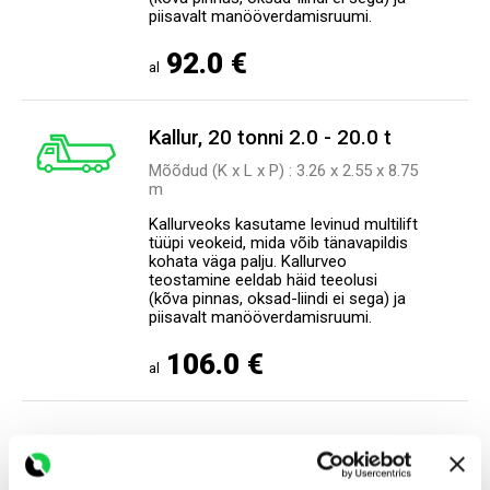
piisavalt manööverdamisruumi.
92.0 €
al
Kallur, 20 tonni 2.0 - 20.0 t
Mõõdud (K x L x P) : 3.26 х 2.55 х 8.75
m
Kallurveoks kasutame levinud multilift
tüüpi veokeid, mida võib tänavapildis
kohata väga palju. Kallurveo
teostamine eeldab häid teeolusi
(kõva pinnas, oksad-liindi ei sega) ja
piisavalt manööverdamisruumi.
106.0 €
al