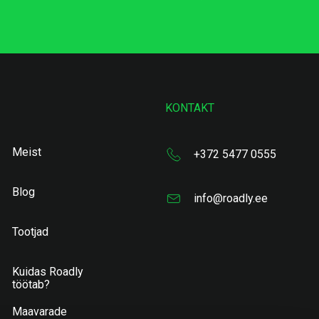
KONTAKT
Meist
+372 5477 0555
Blog
info@roadly.ee
Tootjad
Kuidas Roadly
töötab?
Maavarade