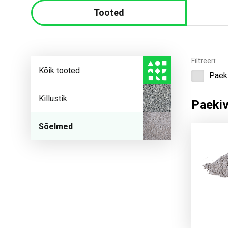
Tooted
Filtreeri:
Kõik tooted
Paek
Killustik
Paeki
Sõelmed