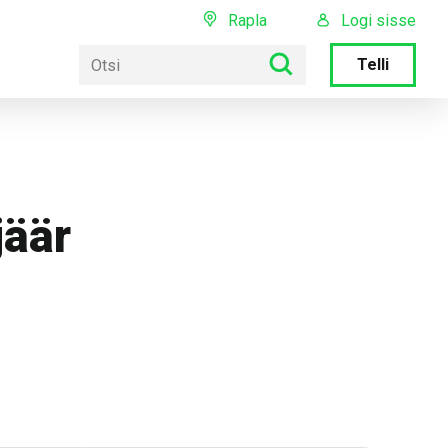
Rapla
Logi sisse
Telli
äär