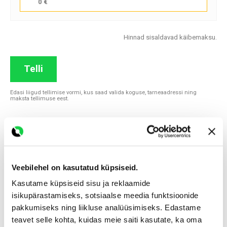
0 €
Hinnad sisaldavad käibemaksu.
Telli
Edasi liigud tellimise vormi, kus saad valida koguse, tarneaadressi ning
maksta tellimuse eest.
Kirjeldus
Veebilehel on kasutatud küpsiseid.
Kasutame küpsiseid sisu ja reklaamide
Graniitkillustiku kasutamine
isikupärastamiseks, sotsiaalse meedia funktsioonide
pakkumiseks ning liikluse analüüsimiseks. Edastame
Graniitkillustik fraktsiooniga 0-4 mm
on toodetud
teavet selle kohta, kuidas meie saiti kasutate, ka oma
graniidi mehaanilise purustamise teel.