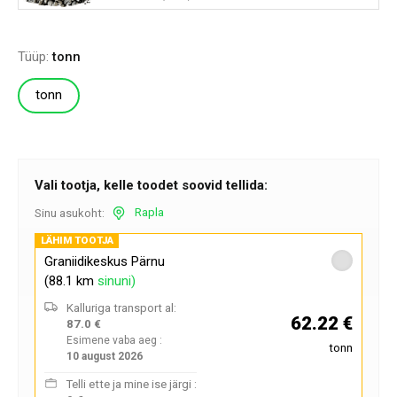
Tüüp:
tonn
tonn
Vali tootja, kelle toodet soovid tellida:
Rapla
Sinu asukoht:
LÄHIM TOOTJA
Graniidikeskus Pärnu
(88.1 km
sinuni)
Kalluriga transport al:
62.22 €
87.0 €
Esimene vaba aeg :
tonn
10 august 2026
Telli ette ja mine ise järgi :