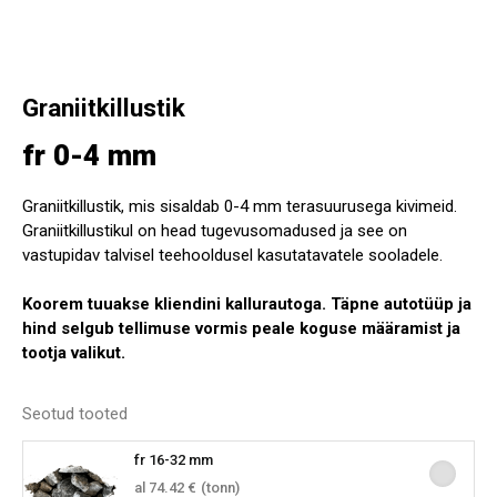
Graniitkillustik
fr 0-4 mm
Graniitkillustik, mis sisaldab 0-4 mm terasuurusega kivimeid.
Graniitkillustikul on head tugevusomadused ja see on
vastupidav talvisel teehooldusel kasutatavatele sooladele.
Koorem tuuakse kliendini kallurautoga. Täpne autotüüp ja
hind selgub tellimuse vormis peale koguse määramist ja
tootja valikut.
Seotud tooted
fr 16-32 mm
al 74.42 €
(tonn)