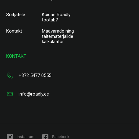
Sõitjatele
Kuidas Roadly
töötab?
Kontakt
Maavarade ning
täitematerjalide
kalkulaator
KONTAKT
+372 5477 0555
info@roadly.ee
Instagram
Facebook