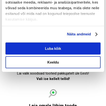
sotsiaalse meedia, reklaami- ja analüüsipartneritele, kes
Kasutuskohad:
võivad seda kombineerida muu teabega, mida olete neile
Teede hoolduses
esitanud või mida nad on kogunud teiepoolse teenuste
Betoonisegudes
Asfaltsegudes
kasutamise käigus.
Näita andmeid
Luba kõik
Keeldu
Soodsad tooted
Lai valik soodsaid tooteid pakkujatelt üle Eesti!
Vali ise kellelt tellid!
Leia omale lähim toode