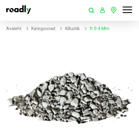
Avaleht
Kategooriad
Killustik
Fr 0-4 Mm