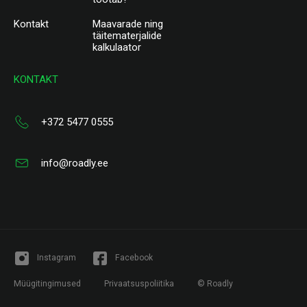
Kontakt
Maavarade ning
täitematerjalide
kalkulaator
KONTAKT
+372 5477 0555
info@roadly.ee
Instagram
Facebook
Müügitingimused
Privaatsuspoliitika
© Roadly