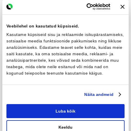
al 3.95 €
Telli
Veebilehel on kasutatud küpsiseid.
Kasutame küpsiseid sisu ja reklaamide isikupärastamiseks,
Graniitkillustik
sotsiaalse meedia funktsioonide pakkumiseks ning liikluse
analüüsimiseks. Edastame teavet selle kohta, kuidas meie
saiti kasutate, ka oma sotsiaalse meedia, reklaami- ja
fr 16-32 mm
analüüsipartneritele, kes võivad seda kombineerida muu
teabega, mida olete neile esitanud või mida nad on
Graniitkillustik, mis sisaldab 16-32
mm terasuuruse...
kogunud teiepoolse teenuste kasutamise käigus.
Loe rohkem
Näita andmeid
al 74.42 €
Telli
Luba kõik
Keeldu
fr 11-16 mm