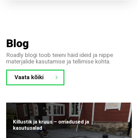
Blog
Roadly blogi toob teieni häid ideid ja nippe
materjalide kasutamise ja tellimise kohta.
Vaata kõiki
Killustik ja kruus – omadused ja
kasutusalad