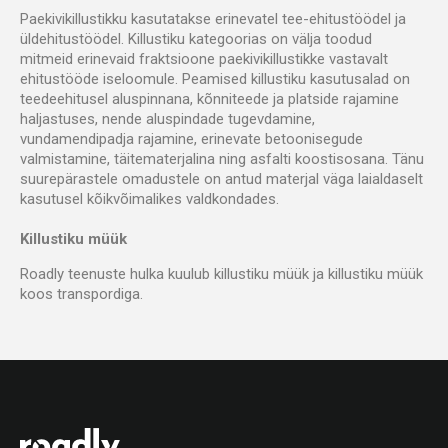
Paekivikillustikku kasutatakse erinevatel tee-ehitustöödel ja
üldehitustöödel. Killustiku kategoorias on välja toodud
mitmeid erinevaid fraktsioone paekivikillustikke vastavalt
ehitustööde iseloomule. Peamised killustiku kasutusalad on
teedeehitusel aluspinnana, kõnniteede ja platside rajamine
haljastuses, nende aluspindade tugevdamine,
vundamendipadja rajamine, erinevate betoonisegude
valmistamine, täitematerjalina ning asfalti koostisosana. Tänu
suurepärastele omadustele on antud materjal väga laialdaselt
kasutusel kõikvõimalikes valdkondades.
Killustiku müük
Roadly teenuste hulka kuulub killustiku müük ja killustiku müük
koos transpordiga.