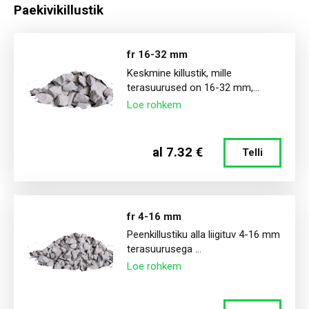
Sõelmed
Paekivikillustik
fr 16-32 mm
Dekoratiivkivi
Keskmine killustik, mille
terasuurused on 16-32 mm,...
Loe rohkem
Kruus
al 7.32 €
Telli
Liiv
Multš
fr 4-16 mm
Peenkillustiku alla liigituv 4-16 mm
terasuurusega ...
Loe rohkem
Muld