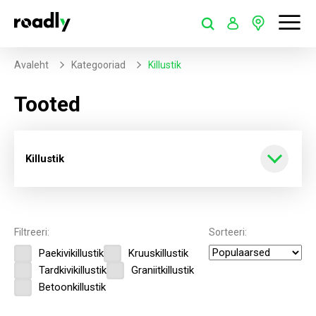
Avaleht
Kategooriad
Killustik
Tooted
Killustik
Kõik tooted
Filtreeri:
Sorteeri:
Paekivikillustik
Kruuskillustik
Killustik
Tardkivikillustik
Graniitkillustik
Betoonkillustik