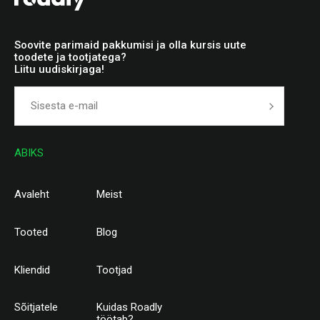
Soovite parimaid pakkumisi ja olla kursis uute
toodete ja tootjatega?
Liitu uudiskirjaga!
ABIKS
Avaleht
Meist
Tooted
Blog
Kliendid
Tootjad
Sõitjatele
Kuidas Roadly
töötab?