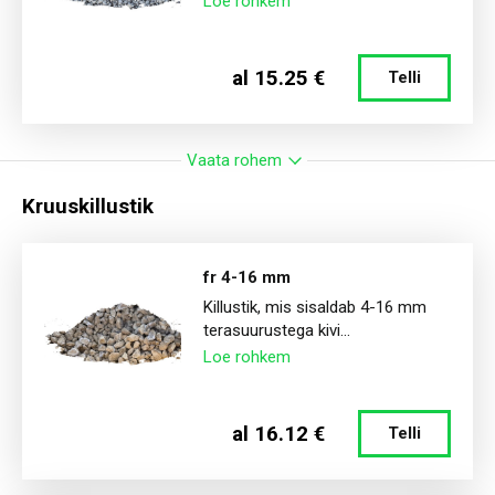
Loe rohkem
al 15.25 €
Telli
Vaata rohem
Kruuskillustik
fr 4-16 mm
Killustik, mis sisaldab 4-16 mm
terasuurustega kivi...
Loe rohkem
al 16.12 €
Telli