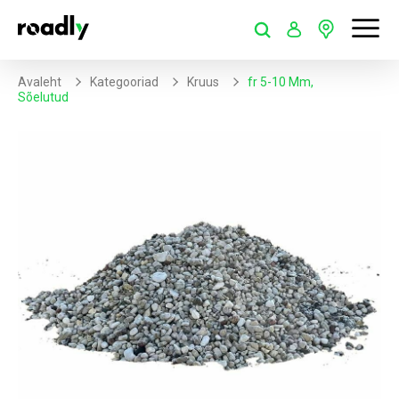
Avaleht
Kategooriad
Kruus
Fr 5-10 Mm,
Sõelutud