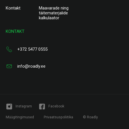
Kontakt
Maavarade ning
täitematerjalide
kalkulaator
KONTAKT
+372 5477 0555
info@roadly.ee
Instagram
Facebook
Müügitingimused
Privaatsuspoliitika
© Roadly