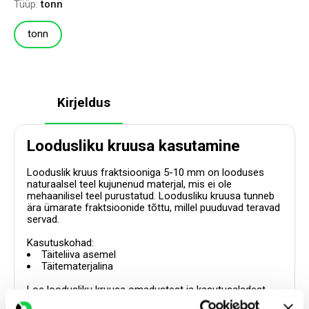
Tüüp:
tonn
tonn
Kirjeldus
Loodusliku kruusa kasutamine
Looduslik kruus fraktsiooniga 5-10 mm on looduses
naturaalsel teel kujunenud materjal, mis ei ole
mehaanilisel teel purustatud. Loodusliku kruusa tunneb
ära ümarate fraktsioonide tõttu, millel puuduvad teravad
servad.
Kasutuskohad:
Täiteliiva asemel
Täitematerjalina
Loe loodusliku kruusa omadustest ja kasutusaladest
täpsemalt
blogist
.