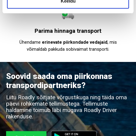
Keeldu
Parima hinnaga transport
Ühendame
erinevate piirkondade vedajaid
, mis
võimaldab pakkuda sobivaimat transporti.
Soovid saada oma piirkonnas
transpordipartneriks?
Liitu Roadly sõitjate võrgustikuga ning täida oma
päevi rohkemate tellimustega. Tellimuste
haldamine toimub läbi mugava Roadly Driver
rakenduse.