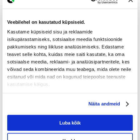
Veebilehel on kasutatud küpsiseid.
Kasutame küpsiseid sisu ja reklaamide
isikupärastamiseks, sotsiaalse meedia funktsioonide
pakkumiseks ning liikluse analüüsimiseks. Edastame
teavet selle kohta, kuidas meie saiti kasutate, ka oma
sotsiaalse meedia, reklaami- ja analüüsipartneritele, kes
Soodsad tooted
võivad seda kombineerida muu teabega, mida olete neile
Lai valik soodsaid tooteid pakkujatelt üle Eesti!
esitanud või mida nad on kogunud teiepoolse teenuste
Vali ise kellelt tellid!
kasutamise käigus.
Näita andmeid
Leia omale lähim toode
Luba kõik
Leia omale sobivaim või lähim toode, mis teeb
transpordi hinna soodaks!