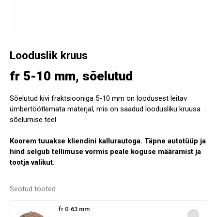
Looduslik kruus
fr 5-10 mm, sõelutud
Sõelutud kivi fraktsiooniga 5-10 mm on loodusest leitav
ümbertöötlemata materjal, mis on saadud loodusliku kruusa
sõelumise teel.
Koorem tuuakse kliendini kallurautoga. Täpne autotüüp ja
hind selgub tellimuse vormis peale koguse määramist ja
tootja valikut.
Seotud tooted
fr 0-63 mm