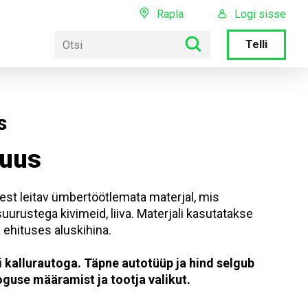
Rapla
Logi sisse
Telli
s
ruus
est leitav ümbertöötlemata materjal, mis
uurustega kivimeid, liiva. Materjali kasutatakse
 ehituses aluskihina.
 kallurautoga. Täpne autotüüp ja hind selgub
oguse määramist ja tootja valikut.