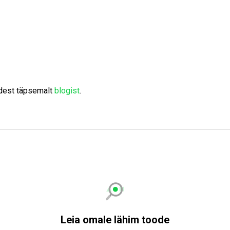
adest täpsemalt
blogist
.
Leia omale lähim toode