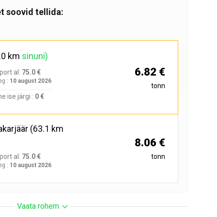
t soovid tellida:
.0 km
sinuni)
6.82 €
port al:
75.0 €
eg :
10 august 2026
tonn
ne ise järgi :
0 €
akarjäär
(63.1 km
8.06 €
port al:
75.0 €
tonn
eg :
10 august 2026
Vaata rohem