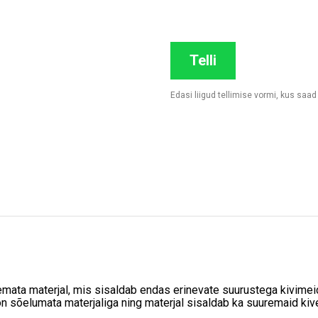
Telli
Edasi liigud tellimise vormi, kus saa
ata materjal, mis sisaldab endas erinevate suurustega kivimeid, 
on sõelumata materjaliga ning materjal sisaldab ka suuremaid kiv