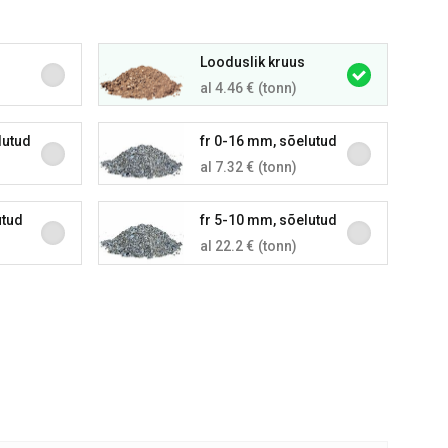
Looduslik kruus
al 4.46 €
(tonn)
lutud
fr 0-16 mm, sõelutud
al 7.32 €
(tonn)
utud
fr 5-10 mm, sõelutud
al 22.2 €
(tonn)