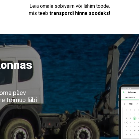
Leia omale sobivaim või lähim toode,
mis teeb
transpordi hinna soodaks!
konnas
a oma päevi
ne toimub läbi