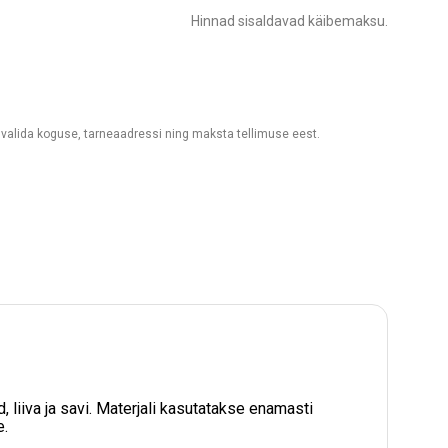
Hinnad sisaldavad käibemaksu.
d valida koguse, tarneaadressi ning maksta tellimuse eest.
liiva ja savi. Materjali kasutatakse enamasti
e.