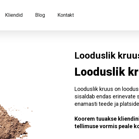
Kliendid
Blog
Kontakt
Looduslik kruu
Looduslik k
Looduslik kruus on loodus
sisaldab endas erinevate s
enamasti teede ja platside
Koorem tuuakse kliendini
tellimuse vormis peale k