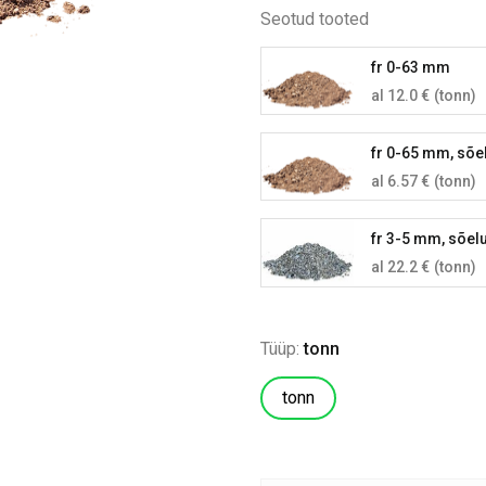
Seotud tooted
fr 0-63 mm
al 12.0 €
(tonn)
fr 0-65 mm, sõe
al 6.57 €
(tonn)
fr 3-5 mm, sõel
al 22.2 €
(tonn)
Tüüp:
tonn
tonn