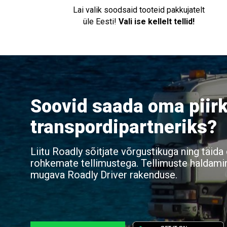
Lai valik soodsaid tooteid pakkujatelt
üle Eesti!
Vali ise kellelt tellid!
Soovid saada oma piir
transpordipartneriks?
Liitu Roadly sõitjate võrgustikuga ning täid
rohkemate tellimustega. Tellimuste haldami
mugava Roadly Driver rakenduse.