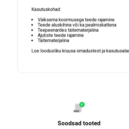
Kasutuskohad:
Väiksema koormusega teede rajamine
Teede aluskihina või ka pealmiskattena
Teepeenardes täitematerjalina
Ajutiste teede rajamine
Täitematerjalina
Loe loodusliku kruusa omadustest ja kasutusal
Soodsad tooted