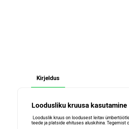
Kirjeldus
Loodusliku kruusa kasutamine
Looduslik kruus on loodusest leitav ümbertöötlem
teede ja platside ehituses aluskihina. Tegemist 