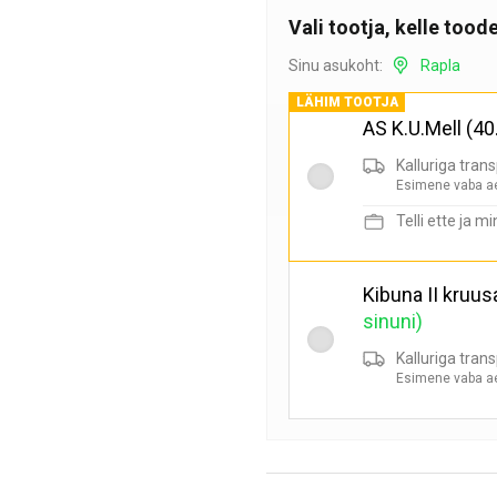
Vali tootja, kelle toode
Sinu asukoht:
Rapla
LÄHIM TOOTJA
AS K.U.Mell
(40
Kalluriga trans
Esimene vaba a
Telli ette ja mi
Kibuna II kruus
sinuni)
Kalluriga trans
Esimene vaba a