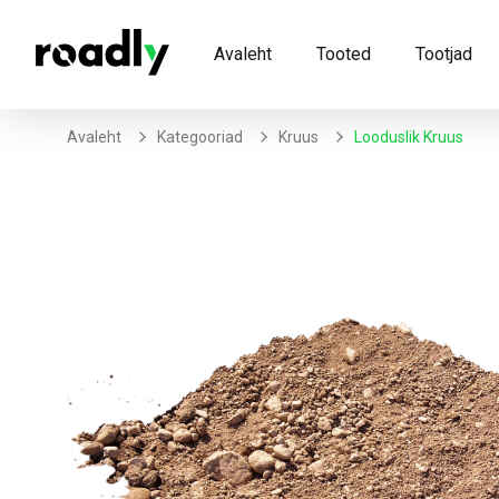
Avaleht
Tooted
Tootjad
Avaleht
Kategooriad
Kruus
Looduslik Kruus