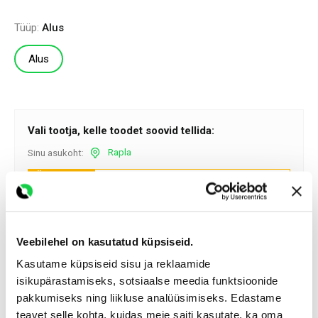
Tüüp:
Alus
Alus
Vali tootja, kelle toodet soovid tellida:
Rapla
Sinu asukoht:
LÄHIM TOOTJA
Kekkilä
(60.2 km
sinuni)
597.0 €
Kulleriga transport al:
Veebilehel on kasutatud küpsiseid.
59.47 €
Alus
Tarneaeg :
Kasutame küpsiseid sisu ja reklaamide
1-3 päeva
isikupärastamiseks, sotsiaalse meedia funktsioonide
pakkumiseks ning liikluse analüüsimiseks. Edastame
teavet selle kohta, kuidas meie saiti kasutate, ka oma
Hinnad sisaldavad käibemaksu.