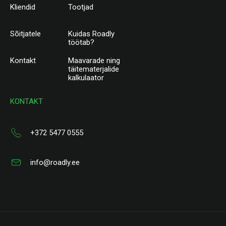
Kliendid
Tootjad
Sõitjatele
Kuidas Roadly
töötab?
Kontakt
Maavarade ning
täitematerjalide
kalkulaator
KONTAKT
+372 5477 0555
info@roadly.ee