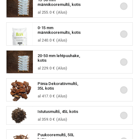
männikooremultš, kotis
al 255.0 €
(Alus)
0-15 mm
männikooremults, kotis
al 240.0 €
(Alus)
20-50 mm lehtpuuhake,
kotis
al 229.0 €
(Alus)
Piinia Dekoratiivmultš,
35L kotis
al 417.0 €
(Alus)
Istutusmultš, 45L kotis
al 359.0 €
(Alus)
Puukooremultš, 50L