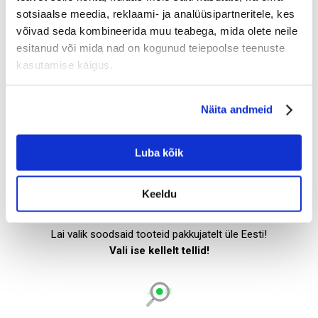
sotsiaalse meedia, reklaami- ja analüüsipartneritele, kes
võivad seda kombineerida muu teabega, mida olete neile
Telli
esitanud või mida nad on kogunud teiepoolse teenuste
kasutamise käigus.
Edasi liigud tellimise vormi, kus saad valida koguse, tarneaadressi ning
maksta tellimuse eest.
Näita andmeid
Luba kõik
Keeldu
Soodsad tooted
Lai valik soodsaid tooteid pakkujatelt üle Eesti!
Vali ise kellelt tellid!