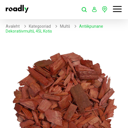
Avaleht
Kategooriad
Multš
Antiikpunane
Dekoratiivmultš, 45L Kotis