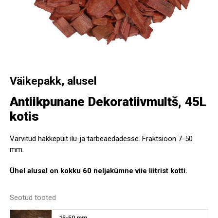
Väikepakk, alusel
Antiikpunane Dekoratiivmultš, 45L
kotis
Värvitud hakkepuit ilu-ja tarbeaedadesse. Fraktsioon 7-50
mm.
Ühel alusel on kokku 60 neljakümne viie liitrist kotti.
Seotud tooted
15-50 mm