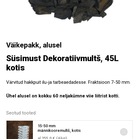
Väikepakk, alusel
Süsimust Dekoratiivmultš, 45L
kotis
Värvitud hakkpuit ilu-ja tarbeaedadesse. Fraktsioon 7-50 mm.
Ühel alusel on kokku 60 neljakümne viie liitrist kotti.
Seotud tooted
15-50 mm
männikooremultš, kotis
al 255.0 €
(Alus)