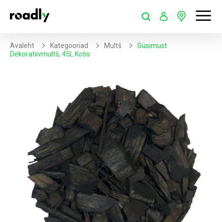
Avaleht
Kategooriad
Multš
Süsimust
Dekoratiivmultš, 45L Kotis