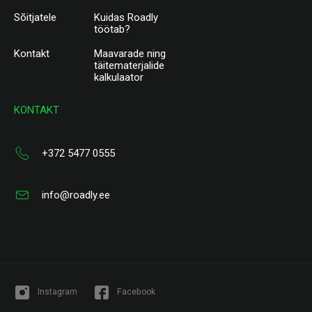
Sõitjatele
Kuidas Roadly
töötab?
Kontakt
Maavarade ning
täitematerjalide
kalkulaator
KONTAKT
+372 5477 0555
info@roadly.ee
Instagram
Facebook