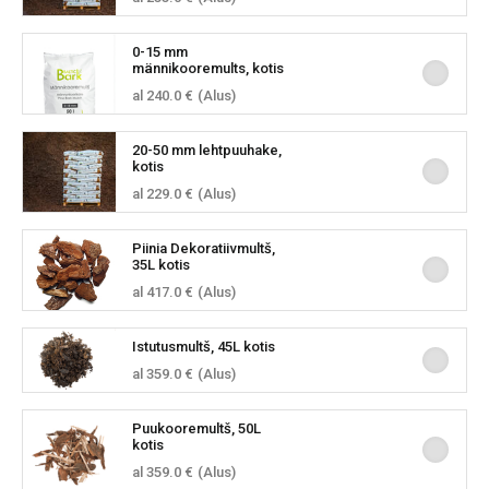
0-15 mm
männikooremults, kotis
al 240.0 €
(Alus)
20-50 mm lehtpuuhake,
kotis
al 229.0 €
(Alus)
Piinia Dekoratiivmultš,
35L kotis
al 417.0 €
(Alus)
Istutusmultš, 45L kotis
al 359.0 €
(Alus)
Puukooremultš, 50L
kotis
al 359.0 €
(Alus)