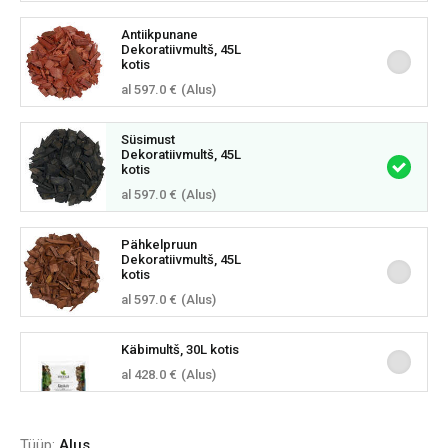
Antiikpunane
Dekoratiivmultš, 45L
kotis
al 597.0 €
(Alus)
Süsimust
Dekoratiivmultš, 45L
kotis
al 597.0 €
(Alus)
Pähkelpruun
Dekoratiivmultš, 45L
kotis
al 597.0 €
(Alus)
Käbimultš, 30L kotis
al 428.0 €
(Alus)
Tüüp:
Alus