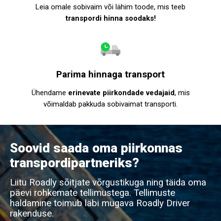
Leia omale sobivaim või lähim toode, mis teeb
transpordi hinna soodaks!
Parima hinnaga transport
Ühendame
erinevate piirkondade vedajaid
, mis
võimaldab pakkuda sobivaimat transporti.
Soovid saada oma piirkonnas
transpordipartneriks?
Liitu Roadly sõitjate võrgustikuga ning täida oma
päevi rohkemate tellimustega. Tellimuste
haldamine toimub läbi mugava Roadly Driver
rakenduse.