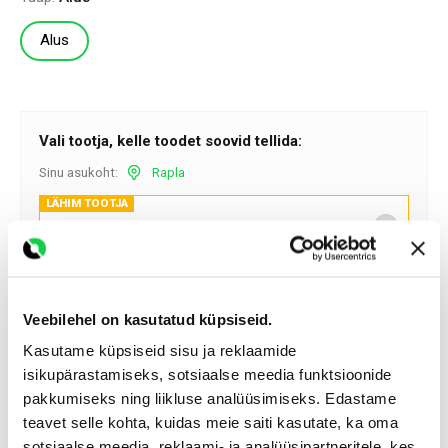
Alus
Vali tootja, kelle toodet soovid tellida:
Rapla
Sinu asukoht:
LÄHIM TOOTJA
Kekkilä
(60.2 km
sinuni)
597.0 €
Kulleriga transport al:
59.47 €
Alus
Tarneaeg :
Veebilehel on kasutatud küpsiseid.
1-3 päeva
Kasutame küpsiseid sisu ja reklaamide
isikupärastamiseks, sotsiaalse meedia funktsioonide
pakkumiseks ning liikluse analüüsimiseks. Edastame
Hinnad sisaldavad käibemaksu.
teavet selle kohta, kuidas meie saiti kasutate, ka oma
sotsiaalse meedia, reklaami- ja analüüsipartneritele, kes