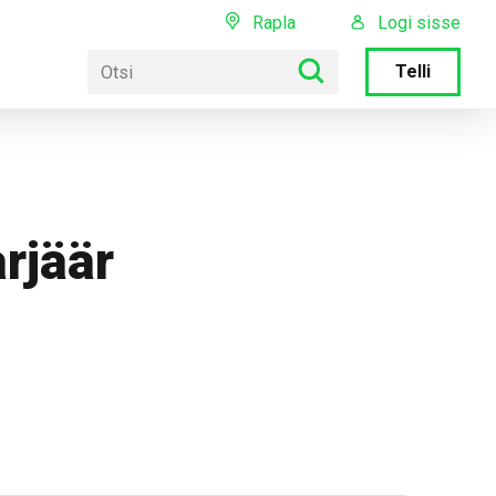
Rapla
Logi sisse
Telli
arjäär