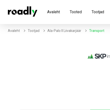
Avaleht
Tooted
Tootjad
Avaleht
Tootjad
Ala-Palo II Liivakarjäär
Transport