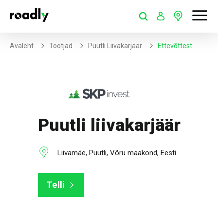
Avaleht
Tootjad
Puutli Liivakarjäär
Ettevõttest
Puutli liivakarjäär
Liivamäe, Puutli, Võru maakond, Eesti
Telli