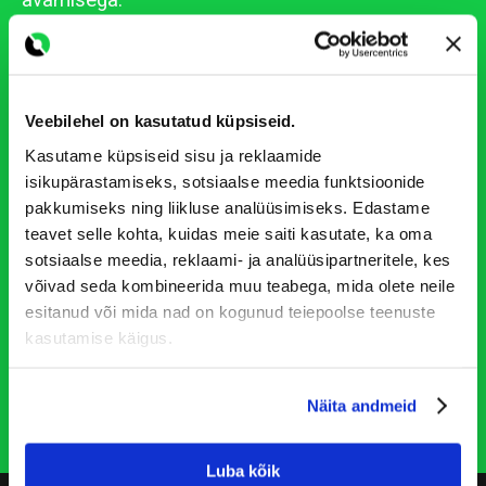
avamisega.
Registreeri
Veebilehel on kasutatud küpsiseid.
Kasutame küpsiseid sisu ja reklaamide
isikupärastamiseks, sotsiaalse meedia funktsioonide
pakkumiseks ning liikluse analüüsimiseks. Edastame
teavet selle kohta, kuidas meie saiti kasutate, ka oma
sotsiaalse meedia, reklaami- ja analüüsipartneritele, kes
võivad seda kombineerida muu teabega, mida olete neile
esitanud või mida nad on kogunud teiepoolse teenuste
kasutamise käigus.
Näita andmeid
Luba kõik