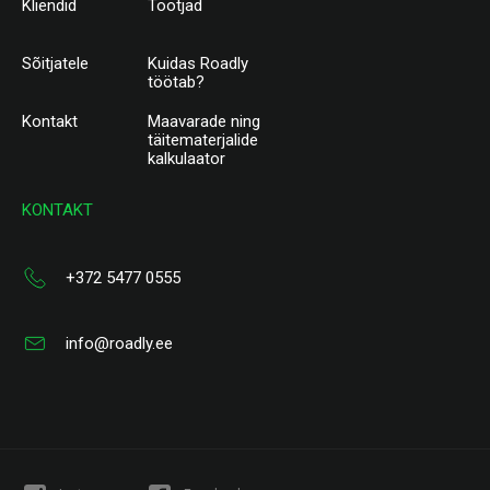
Kliendid
Tootjad
Sõitjatele
Kuidas Roadly
töötab?
Kontakt
Maavarade ning
täitematerjalide
kalkulaator
KONTAKT
+372 5477 0555
info@roadly.ee