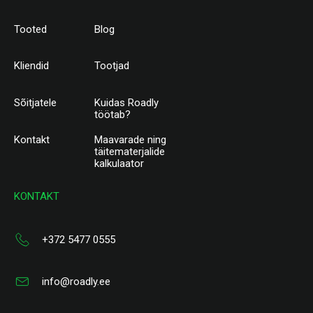
Tooted
Blog
Kliendid
Tootjad
Sõitjatele
Kuidas Roadly
töötab?
Kontakt
Maavarade ning
täitematerjalide
kalkulaator
KONTAKT
+372 5477 0555
info@roadly.ee