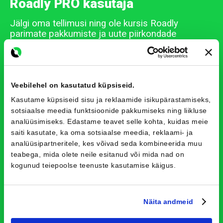
Roadly PRO kasutaja
Jälgi oma tellimusi ning ole kursis Roadly
parimate pakkumiste ja uute piirkondade
avamisega.
Registreeri
Veebilehel on kasutatud küpsiseid.
Kasutame küpsiseid sisu ja reklaamide isikupärastamiseks,
sotsiaalse meedia funktsioonide pakkumiseks ning liikluse
analüüsimiseks. Edastame teavet selle kohta, kuidas meie
saiti kasutate, ka oma sotsiaalse meedia, reklaami- ja
analüüsipartneritele, kes võivad seda kombineerida muu
teabega, mida olete neile esitanud või mida nad on
kogunud teiepoolse teenuste kasutamise käigus.
Näita andmeid