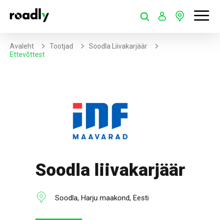
Avaleht
Tootjad
Soodla Liivakarjäär
Ettevõttest
Soodla liivakarjäär
Soodla, Harju maakond, Eesti