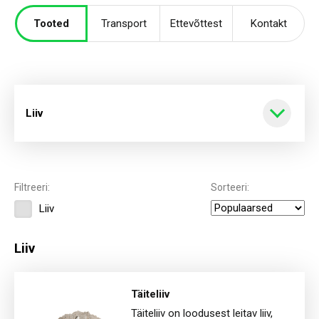
Tooted
Transport
Ettevõttest
Kontakt
Liiv
Kõik tooted
Filtreeri:
Sorteeri:
Liiv
Kruus
Liiv
Liiv
Täiteliiv
Täiteliiv on loodusest leitav liiv,