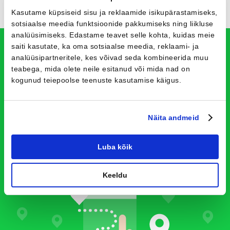
Kasutame küpsiseid sisu ja reklaamide isikupärastamiseks,
sotsiaalse meedia funktsioonide pakkumiseks ning liikluse
analüüsimiseks. Edastame teavet selle kohta, kuidas meie
saiti kasutate, ka oma sotsiaalse meedia, reklaami- ja
Roadly PRO kasutaja
analüüsipartneritele, kes võivad seda kombineerida muu
teabega, mida olete neile esitanud või mida nad on
Jälgi oma tellimusi ning ole kursis Roadly
kogunud teiepoolse teenuste kasutamise käigus.
parimate pakkumiste ja uute piirkondade
avamisega.
Näita andmeid
Registreeri
Luba kõik
Keeldu