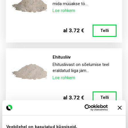
mida müüakse tö...
Loe rohkem
al 3.72 €
Telli
Ehitusliiv
Ehitusliivast on sõelumise teel
eraldatud liiga jäm...
Loe rohkem
al 3.72 €
Telli
Veebilehel on kasutatud küpsiseid.