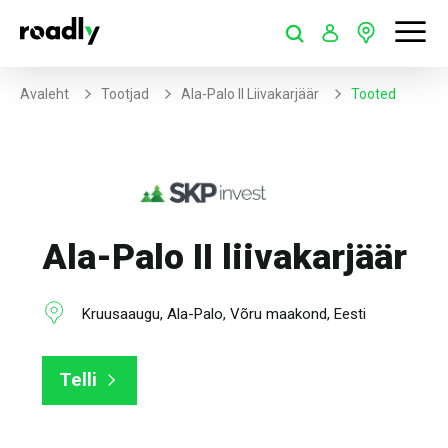
Avaleht
Tootjad
Ala-Palo II Liivakarjäär
Tooted
Ala-Palo II liivakarjäär
Kruusaaugu, Ala-Palo, Võru maakond, Eesti
Telli