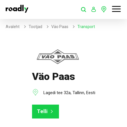
Avaleht
Tootjad
Väo Paas
Transport
Väo Paas
Lagedi tee 32a, Tallinn, Eesti
Telli