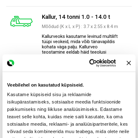
Kallur, 14 tonni 1.0 - 14.0 t
Mõõdud (K x L x P) : 3.7 х 2.55 х 8.4 m
Kallurveoks kasutame levinud multilift
tüüpi veokeid, mida võib tänavapildis
kohata väga palju. Kallurveo
teostamine eeldab häid teeolusi
(kõva pinnas, oksad-liindi ei sega) ja
piisavalt manööverdamisruumi.
121.0 €
al
Veebilehel on kasutatud küpsiseid.
Kasutame küpsiseid sisu ja reklaamide
Kallur, 5 tonni 1.0 - 5.0 t
isikupärastamiseks, sotsiaalse meedia funktsioonide
Mõõdud (K x L x P) : 2.55 х 2.3 х 5.6 m
pakkumiseks ning liikluse analüüsimiseks. Edastame
Väikekallur sobib suurepäraselt
teavet selle kohta, kuidas meie saiti kasutate, ka oma
transpordilahenduseks, kus kogused
sotsiaalse meedia, reklaami- ja analüüsipartneritele, kes
ei ole suured ning oluline on masina
võivad seda kombineerida muu teabega, mida olete neile
manööverdamisvõimekus ja selle
kerge kaal.