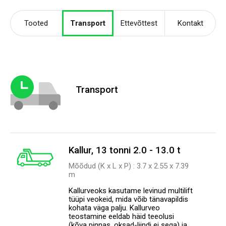
Tooted
Transport
Ettevõttest
Kontakt
Transport
Kallur, 13 tonni 2.0 - 13.0 t
Mõõdud (K x L x P) : 3.7 х 2.55 х 7.39
m
Kallurveoks kasutame levinud multilift
tüüpi veokeid, mida võib tänavapildis
kohata väga palju. Kallurveo
teostamine eeldab häid teeolusi
(kõva pinnas, oksad-liindi ei sega) ja