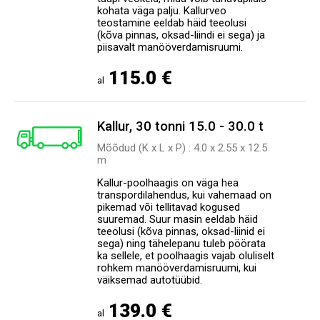
kohata väga palju. Kallurveo
teostamine eeldab häid teeolusi
(kõva pinnas, oksad-liindi ei sega) ja
piisavalt manööverdamisruumi.
115.0 €
al
Kallur, 30 tonni 15.0 - 30.0 t
Mõõdud (K x L x P) : 4.0 х 2.55 х 12.5
m
Kallur-poolhaagis on väga hea
transpordilahendus, kui vahemaad on
pikemad või tellitavad kogused
suuremad. Suur masin eeldab häid
teeolusi (kõva pinnas, oksad-liinid ei
sega) ning tähelepanu tuleb pöörata
ka sellele, et poolhaagis vajab oluliselt
rohkem manööverdamisruumi, kui
väiksemad autotüübid.
139.0 €
al