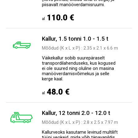
piisavalt manööverdamisruumi.
110.0 €
al
Kallur, 1.5 tonni 1.0 - 1.5 t
Mõõdud (K x L x P) : 2.35 х 2.1 х 6.6 m
Väikekallur sobib suurepäraselt
transpordilahenduseks, kus kogused
ei ole suured ning oluline on masina
manööverdamisvõimekus ja selle
kerge kaal.
48.0 €
al
Kallur, 12 tonni 2.0 - 12.0 t
Mõõdud (K x L x P) : 2.8 х 2.5 х 7.97 m
Kallurveoks kasutame levinud multilift
tüüpi veokeid, mida võib tänavapildis