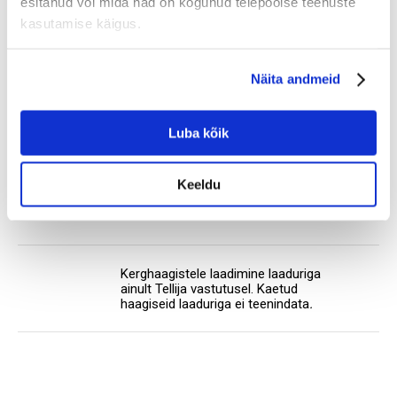
esitanud või mida nad on kogunud teiepoolse teenuste
kasutamise käigus.
83.0 €
al
Näita andmeid
Luba kõik
Mine ise järgi - 0 €
Keeldu
Kerghaagistele laadimine laaduriga
ainult Tellija vastutusel. Kaetud
haagiseid laaduriga ei teenindata
.