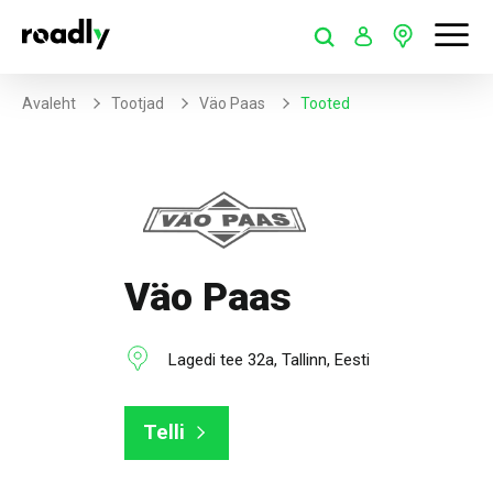
Avaleht
Tootjad
Väo Paas
Tooted
Väo Paas
Lagedi tee 32a, Tallinn, Eesti
Telli