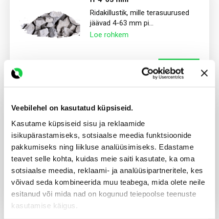
Ridakillustik, mille terasuurused
jäävad 4-63 mm pi...
Loe rohkem
al 17.8 €
Telli
Veebilehel on kasutatud küpsiseid.
fr 4-32 mm
Kasutame küpsiseid sisu ja reklaamide
Ridakillustik, mis sisaldab 4-32
isikupärastamiseks, sotsiaalse meedia funktsioonide
mm terasuurustega ...
pakkumiseks ning liikluse analüüsimiseks. Edastame
Loe rohkem
teavet selle kohta, kuidas meie saiti kasutate, ka oma
sotsiaalse meedia, reklaami- ja analüüsipartneritele, kes
võivad seda kombineerida muu teabega, mida olete neile
al 17.8 €
Telli
esitanud või mida nad on kogunud teiepoolse teenuste
kasutamise käigus.