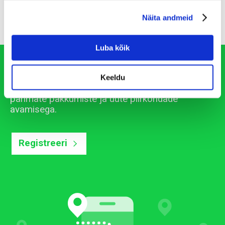
Näita andmeid
Luba kõik
Roadly PRO kasutaja
Keeldu
Jälgi oma tellimusi ning ole kursis Roadly
parimate pakkumiste ja uute piirkondade
avamisega.
Registreeri