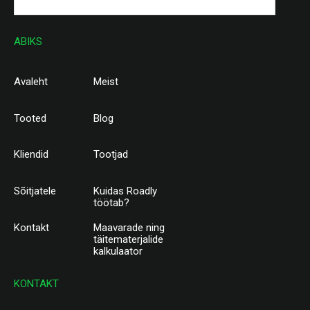
ABIKS
Avaleht
Meist
Tooted
Blog
Kliendid
Tootjad
Sõitjatele
Kuidas Roadly
töötab?
Kontakt
Maavarade ning
täitematerjalide
kalkulaator
KONTAKT