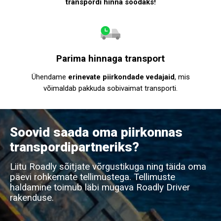
transpordi hinna soodaks!
Parima hinnaga transport
Ühendame
erinevate piirkondade vedajaid
, mis
võimaldab pakkuda sobivaimat transporti.
Soovid saada oma piirkonnas
transpordipartneriks?
Liitu Roadly sõitjate võrgustikuga ning täida oma
päevi rohkemate tellimustega. Tellimuste
haldamine toimub läbi mugava Roadly Driver
rakenduse.