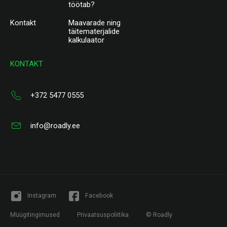
töötab?
Kontakt
Maavarade ning
täitematerjalide
kalkulaator
KONTAKT
+372 5477 0555
info@roadly.ee
Instagram
Facebook
Müügitingimused
Privaatsuspoliitika
© Roadly