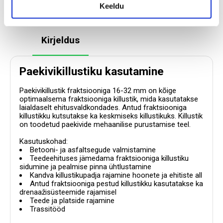
Keeldu
Kirjeldus
Paekivikillustiku kasutamine
Paekivikillustik fraktsiooniga 16-32 mm on kõige
optimaalsema fraktsiooniga killustik, mida kasutatakse
laialdaselt ehitusvaldkondades. Antud fraktsiooniga
killustikku kutsutakse ka keskmiseks killustikuks. Killustik
on toodetud paekivide mehaanilise purustamise teel.
Kasutuskohad:
Betooni- ja asfaltsegude valmistamine
Teedeehituses jämedama fraktsiooniga killustiku
sidumine ja pealmise pinna ühtlustamine
Kandva killustikupadja rajamine hoonete ja ehitiste all
Antud fraktsiooniga pestud killustikku kasutatakse ka
drenaažisüsteemide rajamisel
Teede ja platside rajamine
Trassitööd