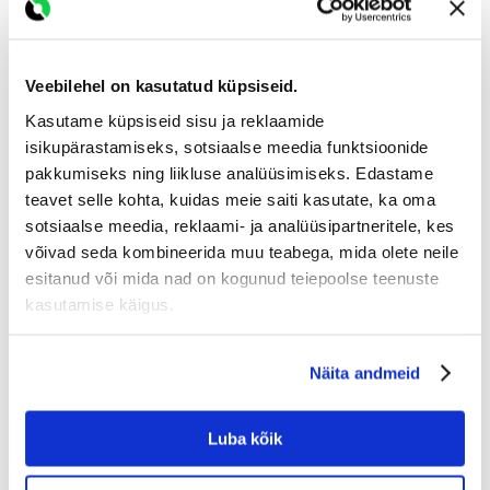
Lubja (Raikküla) paekarjäär
(12.6 km
sinuni)
Kalluriga transport al:
Veebilehel on kasutatud küpsiseid.
18.0 €
49.0 €
Esimene vaba aeg :
Kasutame küpsiseid sisu ja reklaamide
tonn
10 august 2026
isikupärastamiseks, sotsiaalse meedia funktsioonide
Telli ette ja mine ise järgi :
pakkumiseks ning liikluse analüüsimiseks. Edastame
0 €
teavet selle kohta, kuidas meie saiti kasutate, ka oma
sotsiaalse meedia, reklaami- ja analüüsipartneritele, kes
võivad seda kombineerida muu teabega, mida olete neile
Vaata rohem
esitanud või mida nad on kogunud teiepoolse teenuste
kasutamise käigus.
Hinnad sisaldavad käibemaksu.
Telli
Näita andmeid
Edasi liigud tellimise vormi, kus saad valida koguse, tarneaadressi ning
Luba kõik
maksta tellimuse eest.