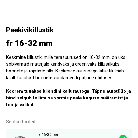
Paekivikillustik
fr 16-32 mm
Keskmine killustik, mille terasuurused on 16-32 mm, on üks
sobivamaid materjale kandvaks ja dreenivaks killustikuks
hoonete ja rajatiste alla. Keskmise suurusega killustik leiab
laialt kasutust hoonete vundamendi patjade ehituses.
Koorem tuuakse kliendini kallurautoga. Täpne autotüüp ja
hind selgub tellimuse vormis peale koguse määramist ja
tootja valikut.
Seotud tooted
fr 16-32 mm