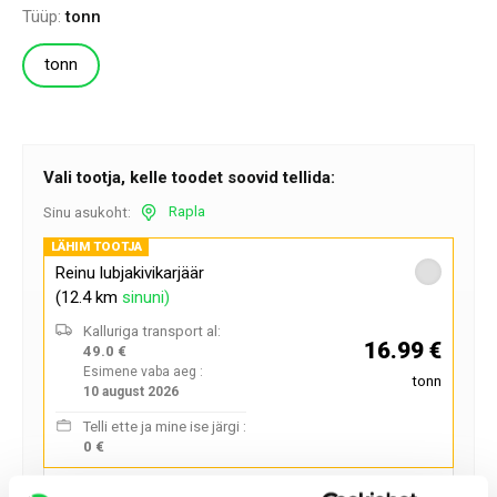
Tüüp:
tonn
tonn
Vali tootja, kelle toodet soovid tellida:
Rapla
Sinu asukoht:
LÄHIM TOOTJA
Reinu lubjakivikarjäär
(12.4 km
sinuni)
Kalluriga transport al:
16.99 €
49.0 €
Esimene vaba aeg :
tonn
10 august 2026
Telli ette ja mine ise järgi :
0 €