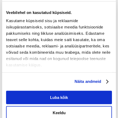
Lubja (Raikküla) paekarjäär
Veebilehel on kasutatud küpsiseid.
(12.6 km
sinuni)
Kasutame küpsiseid sisu ja reklaamide
Kalluriga transport al:
isikupärastamiseks, sotsiaalse meedia funktsioonide
18.72 €
49.0 €
pakkumiseks ning liikluse analüüsimiseks. Edastame
Esimene vaba aeg :
tonn
10 august 2026
teavet selle kohta, kuidas meie saiti kasutate, ka oma
sotsiaalse meedia, reklaami- ja analüüsipartneritele, kes
Telli ette ja mine ise järgi :
0 €
võivad seda kombineerida muu teabega, mida olete neile
esitanud või mida nad on kogunud teiepoolse teenuste
kasutamise käigus.
Vaata rohem
Hinnad sisaldavad käibemaksu.
Näita andmeid
Telli
Luba kõik
Edasi liigud tellimise vormi, kus saad valida koguse, tarneaadressi ning
maksta tellimuse eest.
Keeldu