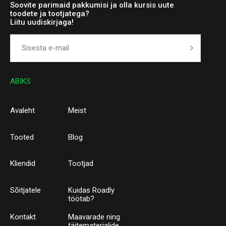
Soovite parimaid pakkumisi ja olla kursis uute
toodete ja tootjatega?
Liitu uudiskirjaga!
ABIKS
Avaleht
Meist
Tooted
Blog
Kliendid
Tootjad
Sõitjatele
Kuidas Roadly
töötab?
Kontakt
Maavarade ning
täitematerjalide