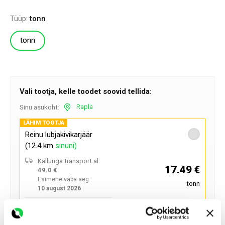
Tüüp:
tonn
tonn
Vali tootja, kelle toodet soovid tellida:
Rapla
Sinu asukoht:
LÄHIM TOOTJA
Reinu lubjakivikarjäär
(12.4 km
sinuni)
Kalluriga transport al:
17.49 €
49.0 €
Esimene vaba aeg :
tonn
10 august 2026
Telli ette ja mine ise järgi :
0 €