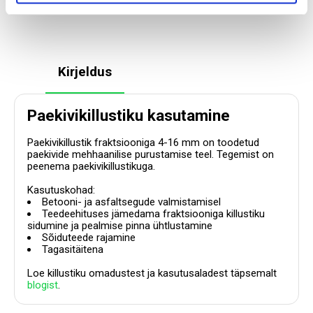
Kirjeldus
Paekivikillustiku kasutamine
Paekivikillustik fraktsiooniga 4-16 mm
on toodetud
paekivide mehhaanilise purustamise teel. Tegemist on
peenema paekivikillustikuga.
Kasutuskohad:
Betooni- ja asfaltsegude valmistamisel
Teedeehituses jämedama fraktsiooniga killustiku
sidumine ja pealmise pinna ühtlustamine
Sõiduteede rajamine
Tagasitäitena
Loe killustiku omadustest ja kasutusaladest täpsemalt
blogist
.