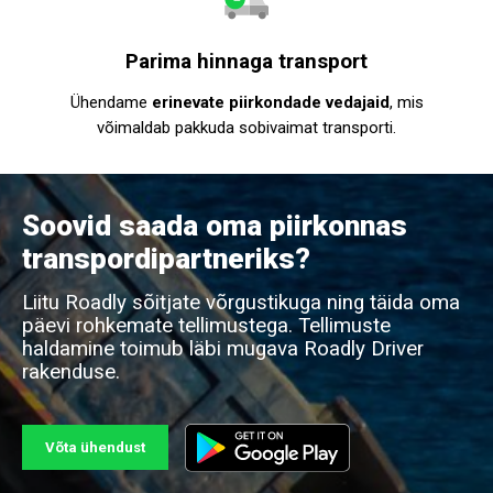
Parima hinnaga transport
Ühendame
erinevate piirkondade vedajaid
, mis
võimaldab pakkuda sobivaimat transporti.
Soovid saada oma piirkonnas
transpordipartneriks?
Liitu Roadly sõitjate võrgustikuga ning täida oma
päevi rohkemate tellimustega. Tellimuste
haldamine toimub läbi mugava Roadly Driver
rakenduse.
Võta ühendust