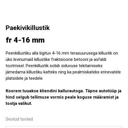
Paekivikillustik
fr 4-16 mm
Peenkillustiku alla liigituv 4-16 mm terasuurusega killustik on
üks levinumaid killustike fraktsioone betooni ja asfaldi
tootmisel. Peenkillustik sobib siduvuse tekitamiseks
jämedama killustiku katteks ning ka pealmiskateks erinevatele
platsidele ja teedele.
Koorem tuuakse kliendini kallurautoga. Täpne autotüüp ja
hind selgub tellimuse vormis peale koguse määramist ja
tootja valikut.
Seotud tooted