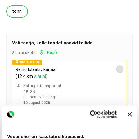
tonn
Vali tootja, kelle toodet soovid tellida:
Rapla
Sinu asukoht:
LÄHIM TOOTJA
Reinu lubjakivikarjäär
(12.4 km
sinuni)
Kalluriga transport al:
49.0 €
Esimene vaba aeg :
10 august 2026
Telli ette ja mine ise järgi :
0 €
Veebilehel on kasutatud küpsiseid.
Lubja (Raikküla) paekarjäär