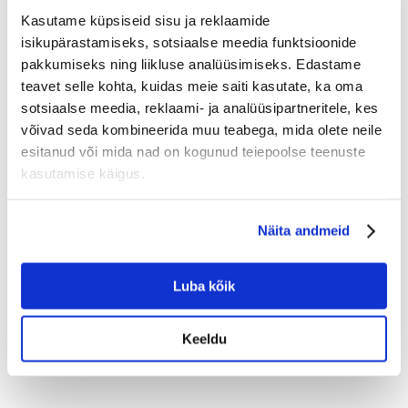
(12.6 km
sinuni)
Kasutame küpsiseid sisu ja reklaamide
isikupärastamiseks, sotsiaalse meedia funktsioonide
Kalluriga transport al:
49.0 €
pakkumiseks ning liikluse analüüsimiseks. Edastame
Esimene vaba aeg :
teavet selle kohta, kuidas meie saiti kasutate, ka oma
10 august 2026
sotsiaalse meedia, reklaami- ja analüüsipartneritele, kes
Telli ette ja mine ise järgi :
võivad seda kombineerida muu teabega, mida olete neile
0 €
esitanud või mida nad on kogunud teiepoolse teenuste
kasutamise käigus.
Vaata rohem
Näita andmeid
Hinnad sisaldavad käibemaksu.
Luba kõik
Telli
Edasi liigud tellimise vormi, kus saad valida koguse, tarneaadressi ning
Keeldu
maksta tellimuse eest.