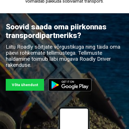
võimaldab pakkuda sobivaimat transporti.
Soovid saada oma piirkonnas
transpordipartneriks?
Liitu Roadly sõitjate võrgustikuga ning täida oma
päevi rohkemate tellimustega. Tellimuste
haldamine toimub läbi mugava Roadly Driver
rakenduse.
Võta ühendust