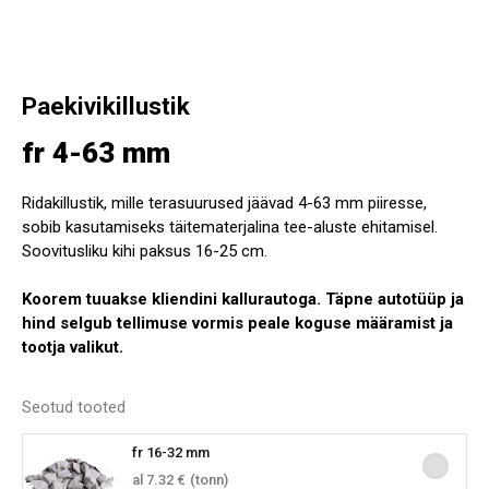
Paekivikillustik
fr 4-63 mm
Ridakillustik, mille terasuurused jäävad 4-63 mm piiresse,
sobib kasutamiseks täitematerjalina tee-aluste ehitamisel.
Soovitusliku kihi paksus 16-25 cm.
Koorem tuuakse kliendini kallurautoga. Täpne autotüüp ja
hind selgub tellimuse vormis peale koguse määramist ja
tootja valikut.
Seotud tooted
fr 16-32 mm
al 7.32 €
(tonn)