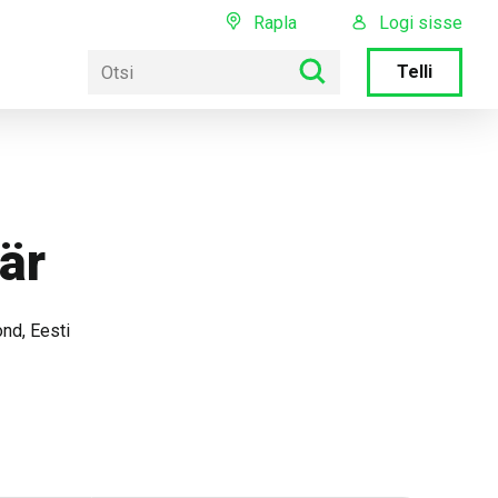
Rapla
Logi sisse
Telli
är
ond, Eesti