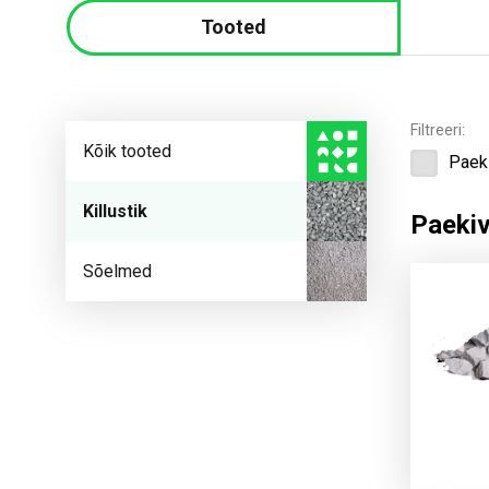
Tooted
Filtreeri:
Kõik tooted
Paeki
Killustik
Paekiv
Sõelmed