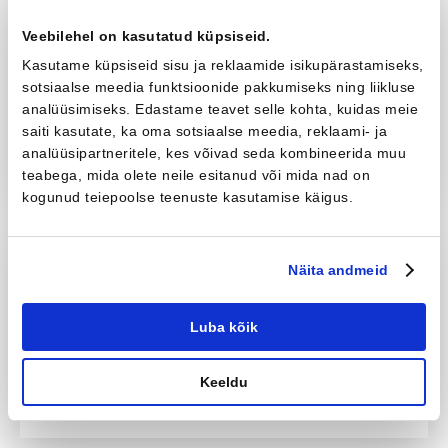
fr 0-16 mm
Veebilehel on kasutatud küpsiseid.
Peenkillustiku alla liigituv 0-16 mm
Kasutame küpsiseid sisu ja reklaamide isikupärastamiseks,
terasuurusega ...
sotsiaalse meedia funktsioonide pakkumiseks ning liikluse
Loe rohkem
analüüsimiseks. Edastame teavet selle kohta, kuidas meie
saiti kasutate, ka oma sotsiaalse meedia, reklaami- ja
analüüsipartneritele, kes võivad seda kombineerida muu
al 9.3 €
Telli
teabega, mida olete neile esitanud või mida nad on
kogunud teiepoolse teenuste kasutamise käigus.
fr 4-63 mm
Näita andmeid
Ridakillustik, mille terasuurused
jäävad 4-63 mm pi...
Loe rohkem
Luba kõik
Keeldu
al 12.9 €
Telli