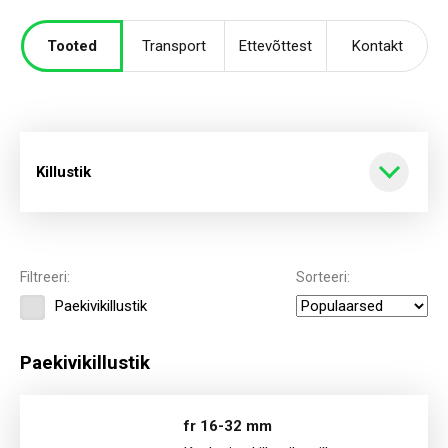
Tooted
Transport
Ettevõttest
Kontakt
Killustik
Kõik tooted
Filtreeri:
Sorteeri:
Paekivikillustik
Killustik
Paekivikillustik
Sõelmed
fr 16-32 mm