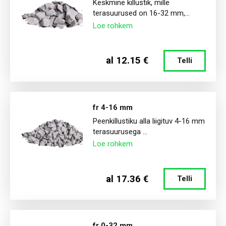
Keskmine killustik, mille
terasuurused on 16-32 mm,...
Lõhatud paekivi
Loe rohkem
al 12.15 €
Telli
fr 4-16 mm
Peenkillustiku alla liigituv 4-16 mm
terasuurusega ...
Loe rohkem
al 17.36 €
Telli
fr 0-32 mm